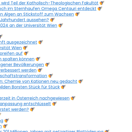
 wird Teil der Katholisch-Theologischen Fakultät
Loch im Sternhaufen Omega Centauri entdeckt
en Algen an Stickstoff zum Wachsen
. Jahrhundert aussehen?
24 an der Universität Wien
unft ausgezeichnet
rsität Wien
reifen auf
h spalten können
digener Bevölkerungen
 verbessert werden
rtschaftstransformation
n: Chemie von Kationen neu gedacht
ilden Borsten Stück für Stück
rzeit in Österreich nachgewiesen
anpassung entschlüsselt
orstet werden?
ng
n
201 Millionen Jahren mit netzartiger Blattäderung