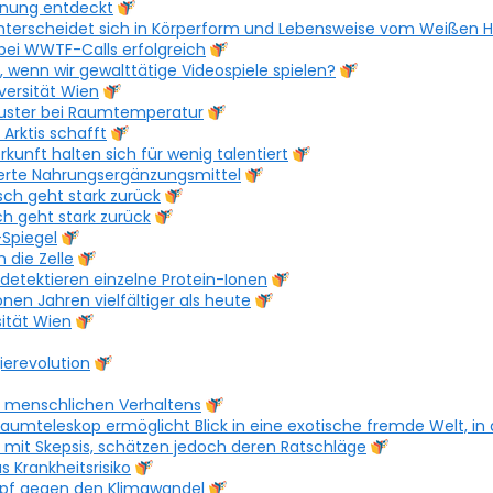
dnung entdeckt
unterscheidet sich in Körperform und Lebensweise vom Weißen H
 bei WWTF-Calls erfolgreich
wenn wir gewalttätige Videospiele spielen?
versität Wien
Cluster bei Raumtemperatur
 Arktis schafft
kunft halten sich für wenig talentiert
sierte Nahrungsergänzungsmittel
sch geht stark zurück
ch geht stark zurück
-Spiegel
 die Zelle
detektieren einzelne Protein-Ionen
ionen Jahren vielfältiger als heute
sität Wien
ierevolution
 menschlichen Verhaltens
raumteleskop ermöglicht Blick in eine exotische fremde Welt, 
 mit Skepsis, schätzen jedoch deren Ratschläge
 Krankheitsrisiko
mpf gegen den Klimawandel