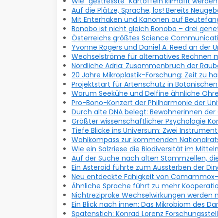
Wie "gestresste" Kartoffeln klimafit werden
Auf die Plätze, Sprache, los! Bereits Neu
Mit Enterhaken und Kanonen auf Beutefan
Bonobo ist nicht gleich Bonobo – drei gen
Österreichs größtes Science Communicati
Yvonne Rogers und Daniel A. Reed an der U
Wechselströme für alternatives Rechnen 
Nördliche Adria: Zusammenbruch der Räub
20 Jahre Mikroplastik-Forschung: Zeit zu h
Projektstart für Artenschutz in Botanische
Warum Seekühe und Delfine ähnliche Ohren
Pro-Bono-Konzert der Philharmonie der Uni
Durch alte DNA belegt: Bewohnerinnen der 
Größter wissenschaftlicher Psychologie K
Tiefe Blicke ins Universum: Zwei Instrumen
Wahlkompass zur kommenden Nationalratsw
Wie ein Salzriese die Biodiversität im Mitte
Auf der Suche nach alten Stammzellen, die
Ein Asteroid führte zum Aussterben der Din
Neu entdeckte Fähigkeit von Comammox-Bak
Ähnliche Sprache führt zu mehr Kooperati
Nichtreziproke Wechselwirkungen werden n
Ein Blick nach innen: Das Mikrobiom des D
Spatenstich: Konrad Lorenz Forschungsst