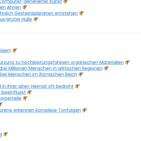
Computer-generierter Kunst
nen Ahnen
öhnlich Gesteinsplaneten entstehen
 letzter Hülle
igert
kürzung zu hochleistungsfähigen organischen Materialien
drei Millionen Menschen in arktischen Regionen
 bei Menschen im Römischen Reich
 in ihrer alten Heimat oft bedroht
 beeinflusst
örperteile
geborene erkennen komplexe Tonfolgen
g