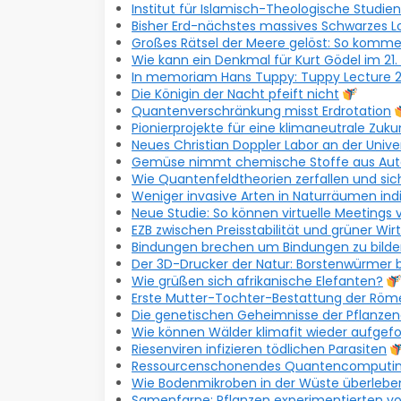
Institut für Islamisch-Theologische Studien
Bisher Erd-nächstes massives Schwarzes 
Großes Rätsel der Meere gelöst: So komm
Wie kann ein Denkmal für Kurt Gödel im 21
In memoriam Hans Tuppy: Tuppy Lecture 20
Die Königin der Nacht pfeift nicht
Quantenverschränkung misst Erdrotation
Pionierprojekte für eine klimaneutrale Zuk
Neues Christian Doppler Labor an der Unive
Gemüse nimmt chemische Stoffe aus Auto
Wie Quantenfeldtheorien zerfallen und sic
Weniger invasive Arten in Naturräumen in
Neue Studie: So können virtuelle Meetings
EZB zwischen Preisstabilität und grüner Wi
Bindungen brechen um Bindungen zu bilde
Der 3D-Drucker der Natur: Borstenwürmer b
Wie grüßen sich afrikanische Elefanten?
Erste Mutter-Tochter-Bestattung der Röme
Die genetischen Geheimnisse der Pflanzen
Wie können Wälder klimafit wieder aufgef
Riesenviren infizieren tödlichen Parasiten
Ressourcenschonendes Quantencomputi
Wie Bodenmikroben in der Wüste überlebe
Samenfarne: Pflanzen experimentierten vor 