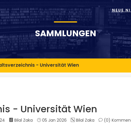
NEUE N
SAMMLUNGEN
altsverzeichnis - Universität Wien
is - Universität Wien
024
Bilal Zaka
05 Jan 2026
Bilal Zaka
(0)
Komment