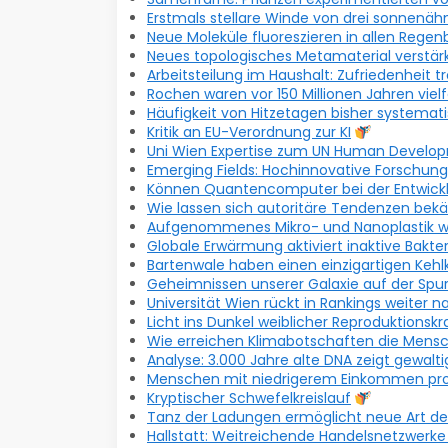
Erstmals stellare Winde von drei sonnenäh
Neue Moleküle fluoreszieren in allen Rege
Neues topologisches Metamaterial verstärk
Arbeitsteilung im Haushalt: Zufriedenheit t
Rochen waren vor 150 Millionen Jahren vielf
Häufigkeit von Hitzetagen bisher systemat
Kritik an EU-Verordnung zur KI
Uni Wien Expertise zum UN Human Develo
Emerging Fields: Hochinnovative Forschun
Können Quantencomputer bei der Entwick
Wie lassen sich autoritäre Tendenzen be
Aufgenommenes Mikro- und Nanoplastik wir
Globale Erwärmung aktiviert inaktive Bakte
Bartenwale haben einen einzigartigen Keh
Geheimnissen unserer Galaxie auf der Spu
Universität Wien rückt in Rankings weiter 
Licht ins Dunkel weiblicher Reproduktionsk
Wie erreichen Klimabotschaften die Men
Analyse: 3.000 Jahre alte DNA zeigt gewalt
Menschen mit niedrigerem Einkommen prof
Kryptischer Schwefelkreislauf
Tanz der Ladungen ermöglicht neue Art de
Hallstatt: Weitreichende Handelsnetzwerke 