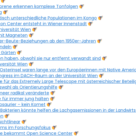
geborene erkennen komplexe Tonfolgen
g
etisch unterschiedliche Populationen im Kongo
on Center entsteht in Wiener Innenstadt
niversität Wien
mit Magneten
er-Beute-Beziehungen ab den 1950er-Jahren
andeln
n Gärten
 haben, obwohl sie nur entfernt verwandt sind
versität Wien
Osterinsel waren lange vor den Europäerinnen mit Native Ameri
ongress im DACH-Raum an der Universität Wien
te für das Extremely Large Telescope mit österreichischer Beteil
ahl als Orientierungshilfe
lmeer radikal veränderte
 für immer jung halten
osaurier – kein Komet
terien könnte helfen die Lachgasemissionen in der Landwirts
on
ichtlinear
arms im Forschungsfokus
elle bekommt Open Science Center