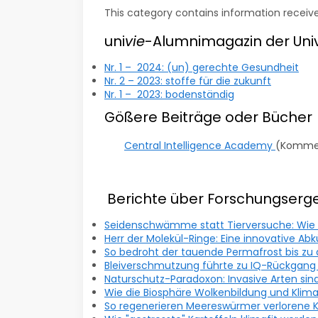
This category contains information receive
uni
vie
-Alumnimagazin der Univ
Nr. 1 – 2024: (un) gerechte Gesundheit
Nr. 2 – 2023: stoffe für die zukunft
Nr. 1 ­– 2023: bodenständig
Gößere Beiträge oder Bücher
Central Intelligence Academy
(Kommen
Berichte über Forschungserg
Seidenschwämme statt Tierversuche: Wie ei
Herr der Molekül-Ringe: Eine innovative Ab
So bedroht der tauende Permafrost bis zu 
Bleiverschmutzung führte zu IQ-Rückgang
Naturschutz-Paradoxon: Invasive Arten sind
Wie die Biosphäre Wolkenbildung und Klima
So regenerieren Meereswürmer verlorene K