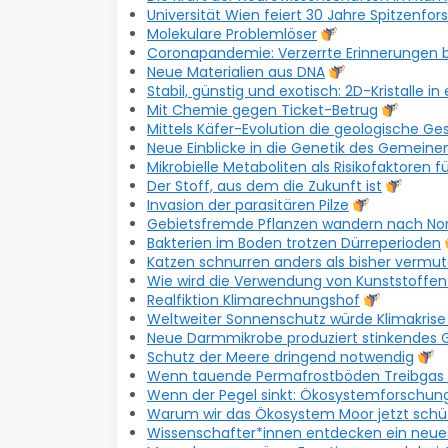
Universität Wien feiert 30 Jahre Spitzenfo
Molekulare Problemlöser
Coronapandemie: Verzerrte Erinnerungen
Neue Materialien aus DNA
Stabil, günstig und exotisch: 2D-Kristalle
Mit Chemie gegen Ticket-Betrug
Mittels Käfer-Evolution die geologische Ge
Neue Einblicke in die Genetik des Gemei
Mikrobielle Metaboliten als Risikofaktoren f
Der Stoff, aus dem die Zukunft ist
Invasion der parasitären Pilze
Gebietsfremde Pflanzen wandern nach No
Bakterien im Boden trotzen Dürreperioden
Katzen schnurren anders als bisher vermut
Wie wird die Verwendung von Kunststoffen 
Realfiktion Klimarechnungshof
Weltweiter Sonnenschutz würde Klimakrise 
Neue Darmmikrobe produziert stinkendes Gi
Schutz der Meere dringend notwendig
Wenn tauende Permafrostböden Treibgas 
Wenn der Pegel sinkt: Ökosystemforschun
Warum wir das Ökosystem Moor jetzt sch
Wissenschafter*innen entdecken ein neue