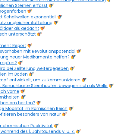
nlichen Sternen erfasst
nbogenfarben
t Schallwellen exponentiell
rotz ungleicher Aufteilung
ältiger als gedacht
isch unterschätzt
pment Report
gsvorhaben mit Revolutionspotenzial
lung neuer Medikamente helfen?
kämpfen?
d bei Zellteilung weitergegeben
rien im Boden
lkopf entwickelt, um zu kommunizieren
r: Benachbarte Sternhaufen bewegen sich als Welle
nach vorne
rankheiten
schen am besten?
ige Mobilität im Römischen Reich
itieren besonders von Natur
r chemischen Reaktivität
während des 1. Jahrtausends v. u. Z.