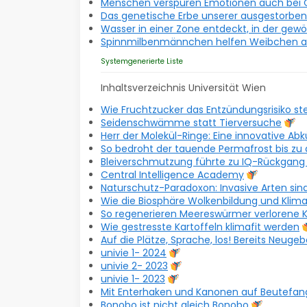
Menschen verspüren Emotionen auch bei 
Das genetische Erbe unserer ausgestorbe
Wasser in einer Zone entdeckt, in der gew
Spinnmilbenmännchen helfen Weibchen aus
Systemgenerierte Liste
Inhaltsverzeichnis Universität Wien
Wie Fruchtzucker das Entzündungsrisiko ste
Seidenschwämme statt Tierversuche
Herr der Molekül-Ringe: Eine innovative Ab
So bedroht der tauende Permafrost bis zu 
Bleiverschmutzung führte zu IQ-Rückgang
Central Intelligence Academy
Naturschutz-Paradoxon: Invasive Arten sind
Wie die Biosphäre Wolkenbildung und Klima
So regenerieren Meereswürmer verlorene K
Wie gestresste Kartoffeln klimafit werden
Auf die Plätze, Sprache, los! Bereits Neu
univie 1- 2024
univie 2- 2023
univie 1- 2023
Mit Enterhaken und Kanonen auf Beutefan
Bonobo ist nicht gleich Bonobo