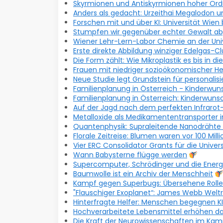
Skyrmionen und Antiskyrmionen hoher Or
Anders als gedacht: Urzeithai Megalodon 
Forschen mit und über KI: Universität Wien
Stumpfen wir gegenüber echter Gewalt ab, 
Wiener Lehr-Lern-Labor Chemie an der Uni
Erste direkte Abbildung winziger Edelgas-
Die Form zählt: Wie Mikroplastik es bis in die
Frauen mit niedriger sozioökonomischer Her
Neue Studie legt Grundstein für personali
Familienplanung in Österreich - Kinderwun
Familienplanung in Österreich: Kinderwuns
Auf der Jagd nach dem perfekten Infrarot
Metalloxide als Medikamententransporter in
Quantenphysik: Supraleitende Nanodrähte 
Florale Zeitreise: Blumen waren vor 100 Mill
Vier ERC Consolidator Grants für die Univer
Wann Babysterne flügge werden
Supercomputer, Schrödinger und die Energ
Baumwolle ist ein Archiv der Menschheit
Kampf gegen Superbugs: Übersehene Rolle
"Flauschiger Exoplanet“: James Webb Welt
Hinterfragte Helfer: Menschen begegnen KI
Hochverarbeitete Lebensmittel erhöhen das
Die Kraft der Neurowissenschaften im Ka