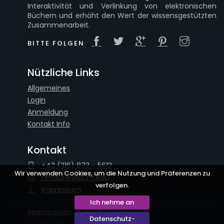
Interaktivität und Verlinkung von elektronischen
Büchern und erhöht den Wert der wissensgestützten
Zusammenarbeit.
BITTE FOLGEN
Nützliche Links
Allgemeines
Login
Anmeldung
Kontakt Info
Kontakt
+43 (316) 873 - 5612
Wir verwenden Cookies, um die Nutzung und Präferenzen zu
hmaurer@iicm.edu
verfolgen.
Impressum
Ich nehme an
Bedingungen
Privat
Impressum
Datenschutz-