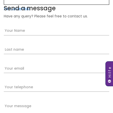
Send a message
View Larger Map
Have any query? Please feel free to contact us.
Your Name
Last name
Your email
Hilfe
Your telephone
Your message