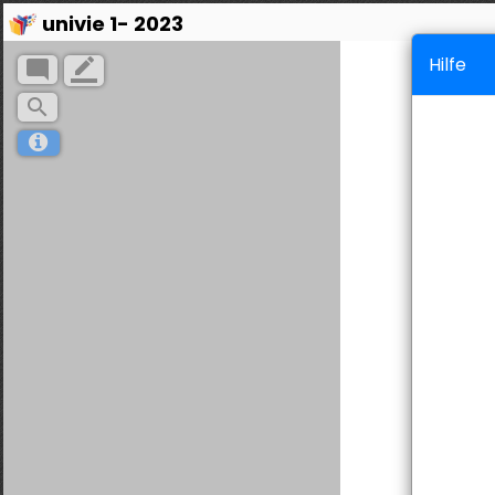
univie 1- 2023
Hilfe
mode_comment
border_color
search