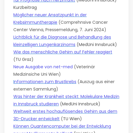
für Prognose nach Herzinfarkt
(MedUni Innsbruck)
Kurzbeitrag
Möglicher neuer Ansatzpunkt in der
Krebsimmuntherapie
(Comprehnsive Cancer
Center Vienna, Pressemeldung, 7. Juni 2024)
Lichtblick für die Diagnose und Behandlung des
kleinzelligen Lungenkarzinoms
(MedUni Innsbruck)
Wie das menschliche Gehirn auf Fehler reagiert
(TU Graz)
Neue Ausgabe von net-med
(Veterinär
Medizinsiche Uni Wien)
I
nformationen zum Brustkrebs
(Auszug aus einer
externen Sammlung)
Was hinter der Krankheit steckt: Molekulare Medizin
in Innsbruck studieren
(MedUni Innsbruck)
Weltweit erstes hochauflösendes Gehirn aus dem
3D-Drucker entwickelt
(TU Wien)
Können Quantencomputer bei der Entwicklung