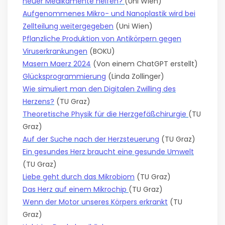
neuer Medikamente helfen?
(Uni Wien)
Aufgenommenes Mikro- und Nanoplastik wird bei
Zellteilung weitergegeben
(Uni Wien)
Pflanzliche Produktion von Antikörpern gegen
Viruserkrankungen
(BOKU)
Masern Maerz 2024
(Von einem ChatGPT erstellt)
Glücksprogrammierung
(Linda Zollinger)
Wie simuliert man den Digitalen Zwilling des
Herzens?
(TU Graz)
Theoretische Physik für die Herzgefäßchirurgie
(TU
Graz)
Auf der Suche nach der Herzsteuerung
(TU Graz)
Ein gesundes Herz braucht eine gesunde Umwelt
(TU Graz)
Liebe geht durch das Mikrobiom
(TU Graz)
Das Herz auf einem Mikrochip
(TU Graz)
Wenn der Motor unseres Körpers erkrankt
(TU
Graz)