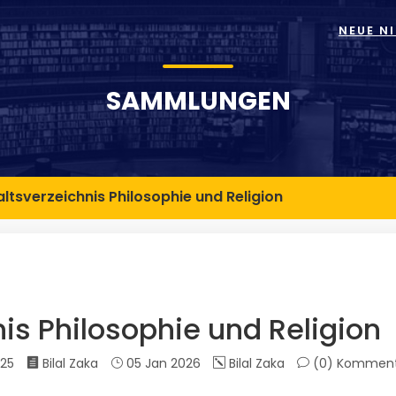
NEUE N
SAMMLUNGEN
altsverzeichnis Philosophie und Religion
is Philosophie und Religion
025
Bilal Zaka
05 Jan 2026
Bilal Zaka
(0)
Komment