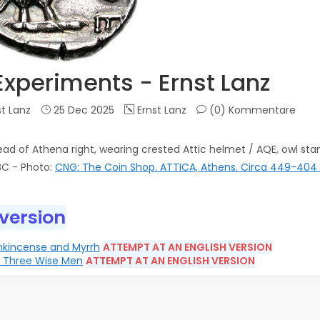
xperiments - Ernst Lanz
t Lanz
25 Dec 2025
Ernst Lanz
(0)
Kommentare
d of Athena right, wearing crested Attic helmet / AQE, owl stand
 BC
- Photo:
CNG: The Coin Shop. ATTICA, Athens. Circa 449-404 
 version
ankincense and Myrrh
ATTEMPT AT AN ENGLISH VERSION
he Three Wise Men
ATTEMPT AT AN ENGLISH VERSION