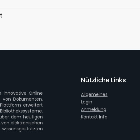
t
Nützliche Links
e innovative Online
Allgemeines
en von Dokumenten,
Login
lattform erweitert
Anmeldung
 Bibliothekssysteme.
t über dem heutigen
Kontakt Info
g von elektronischen
issensgestützten