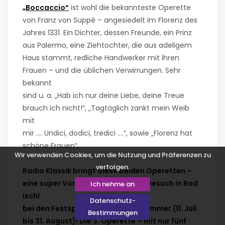
„Boccaccio“
ist wohl die bekannteste Operette
von Franz von Suppé – angesiedelt im Florenz des
Jahres 1331. Ein Dichter, dessen Freunde, ein Prinz
aus Palermo, eine Ziehtochter, die aus adeligem
Haus stammt, redliche Handwerker mit ihren
Frauen – und die üblichen Verwirrungen. Sehr
bekannt
sind u. a. „Hab ich nur deine Liebe, deine Treue
brauch ich nicht!“, „Tagtäglich zankt mein Weib
mit
mir …. Undici, dodici, tredici ….“, sowie „Florenz hat
schöne Frauen“.
Wir verwenden Cookies, um die Nutzung und Präferenzen zu
verfolgen.
Radio Klassik bringt diese beiden Operetten –
eine super Vorbereitung für einen Besuch in Bad
Ich nehme an
Ischl
Datenschutz-
bei den Festspielen im heurigen Sommer (11. Juli
Bestimmungen
bis 31. August)! Die 3. Operette – mit nur fünf