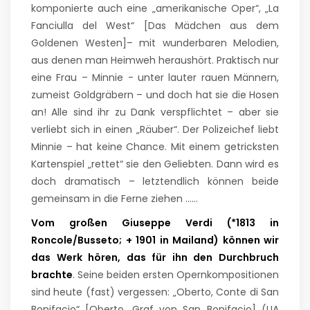
komponierte auch eine „amerikanische Oper“, „La
Fanciulla del West“ [Das Mädchen aus dem
Goldenen Westen]– mit wunderbaren Melodien,
aus denen man Heimweh heraushört. Praktisch nur
eine Frau – Minnie - unter lauter rauen Männern,
zumeist Goldgräbern – und doch hat sie die Hosen
an! Alle sind ihr zu Dank verspflichtet – aber sie
verliebt sich in einen „Räuber“. Der Polizeichef liebt
Minnie – hat keine Chance. Mit einem getricksten
Kartenspiel „rettet“ sie den Geliebten. Dann wird es
doch dramatisch – letztendlich können beide
gemeinsam in die Ferne ziehen ……
Vom großen Giuseppe Verdi (*1813 in
Roncole/Busseto; + 1901 in Mailand) können wir
das Werk hören, das für ihn den Durchbruch
brachte
. Seine beiden ersten Opernkompositionen
sind heute (fast) vergessen: „Oberto, Conte di San
Bonifacio“ [Oberto, Graf von San Bonifacio] (UA