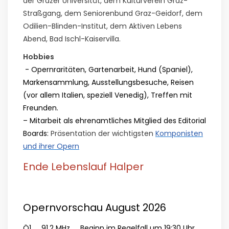
der Grazer Universität, dem Kulturverein Graz-
Straßgang, dem Seniorenbund Graz-Geidorf, dem
Odilien-Blinden-Institut, dem Aktiven Lebens
Abend, Bad Ischl-Kaiservilla.
Hobbies
- Opernraritäten, Gartenarbeit, Hund (Spaniel),
Markensammlung, Ausstellungsbesuche, Reisen
(vor allem Italien, speziell Venedig), Treffen mit
Freunden.
– Mitarbeit als ehrenamtliches Mitglied des Editorial
Boards:
Präsentation der wichtigsten
Komponisten
und ihrer Opern
Ende Lebenslauf Halper
Opernvorschau August 2026
Ö1 91,2 MHz Beginn im Regelfall um 19:30 Uhr