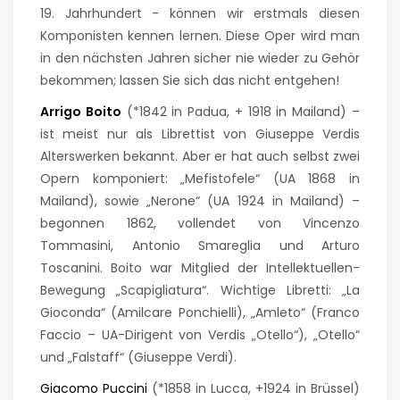
19. Jahrhundert - können wir erstmals diesen
Komponisten kennen lernen. Diese Oper wird man
in den nächsten Jahren sicher nie wieder zu Gehör
bekommen; lassen Sie sich das nicht entgehen!
Arrigo Boito
(*1842 in Padua, + 1918 in Mailand) –
ist meist nur als Librettist von Giuseppe Verdis
Alterswerken bekannt. Aber er hat auch selbst zwei
Opern komponiert: „Mefistofele“ (UA 1868 in
Mailand), sowie „Nerone“ (UA 1924 in Mailand) –
begonnen 1862, vollendet von Vincenzo
Tommasini, Antonio Smareglia und Arturo
Toscanini. Boito war Mitglied der Intellektuellen-
Bewegung „Scapigliatura“. Wichtige Libretti: „La
Gioconda“ (Amilcare Ponchielli), „Amleto“ (Franco
Faccio – UA-Dirigent von Verdis „Otello“), „Otello“
und „Falstaff“ (Giuseppe Verdi).
Giacomo Puccini
(*1858 in Lucca, +1924 in Brüssel)