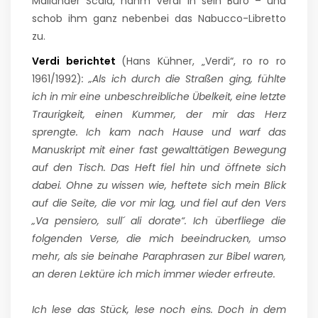
Mailänder Scala, nahm Verdi in sein Büro – und
schob ihm ganz nebenbei das Nabucco-Libretto
zu.
Verdi berichtet
(Hans Kühner, „Verdi“, ro ro ro
1961/1992)
: „Als ich durch die Straßen ging, fühlte
ich in mir eine unbeschreibliche Übelkeit, eine letzte
Traurigkeit, einen Kummer, der mir das Herz
sprengte. Ich kam nach Hause und warf das
Manuskript mit einer fast gewalttätigen Bewegung
auf den Tisch. Das Heft fiel hin und öffnete sich
dabei. Ohne zu wissen wie, heftete sich mein Blick
auf die Seite, die vor mir lag, und fiel auf den Vers
„Va pensiero, sull´ ali dorate“. Ich überfliege die
folgenden Verse, die mich beeindrucken, umso
mehr, als sie beinahe Paraphrasen zur Bibel waren,
an deren Lektüre ich mich immer wieder erfreute.
Ich lese das Stück, lese noch eins. Doch in dem