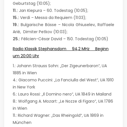
Geburtstag (10:05);
11.:
Jan Kiepura – 60. Todestag (10:05);
15.:
Verdi – Messa da Requiem (11:03);
19.:
Bulgarische Bässe – Nicola Ghiuselev, Raffaele
Arié, Dimiter Petkov (10:03);
25.:
Félicien-César David – 150. Todestag (10:05)
Radio Klassik Stephansdom 94,2 MHz Beginn
um 20:00 Uhr
1.: Johann Strauss Sohn: „Der Zigeunerbaron“, UA
1885 in Wien
4.: Giacomo Puccini: „La Fanciulla del West“, UA 1910
in New York
6.: Lauro Rossi: „Il Domino nero“, UA 1849 in Mailand
8.: Wolfgang A. Mozart: „Le Nozze di Figaro“, UA 1786
in Wien
11.: Richard Wagner: „Das Rheingold“, UA 1869 in
München