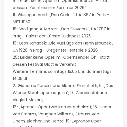
4.: Leider keine Oper im „Opernsender Ö1“ – statt
dessen „Karinthischer Sommer 2026“
11.: Giuseppe Verdi: „Don Carlos“, UA 1867 in Paris –
MET 1950!
18.: Wolfgang A. Mozart: „Don Giovanni“, UA 1787 in
Prag - Palast der Künste Budapest 2025
19.: Leos Janacek: „Die Ausflüge des Herrn Broucek“,
UA 1920 in Prag - Bregenzer Festspiele 2026
25.: Leider keine Oper im „Opernsender Ö1“– statt
dessen Festival Glatt & Verkehrt
Weitere Termine: sonntags 15:05 Uhr, donnerstags
14:05 Uhr
2.: Giacomo Puccini und Alberto Franchetti; 5.: „Das
Wiener Staatsopermagazin“; 9.: Claudio Abbado
dirigiert Mozart;
12.: „Apropos Oper (wie immer geheim!); 16.: Lieder
von Brahms, Vaughan Williams, Strauss, von
Einem, Blacher und Henze; 19.: „Apropos Oper“