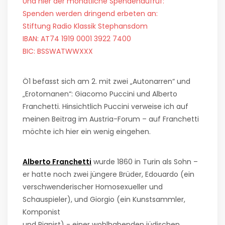
Und hier der monatliche Spendenaufruf:
Spenden werden dringend erbeten an:
Stiftung Radio Klassik Stephansdom
IBAN: AT74 1919 0001 3922 7400
BIC: BSSWATWWXXX
Ö1 befasst sich am 2. mit zwei „Autonarren“ und
„Erotomanen“: Giacomo Puccini und Alberto
Franchetti. Hinsichtlich Puccini verweise ich auf
meinen Beitrag im Austria-Forum – auf Franchetti
möchte ich hier ein wenig eingehen.
Alberto Franchetti
wurde 1860 in Turin als Sohn –
er hatte noch zwei jüngere Brüder, Edouardo (ein
verschwenderischer Homosexueller und
Schauspieler), und Giorgio (ein Kunstsammler,
Komponist
und Pianist) - einer wohlhabenden jüdischen