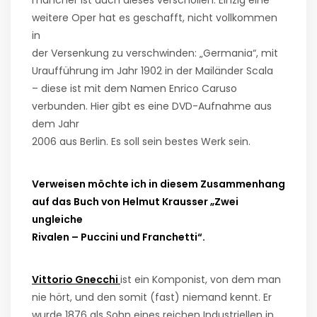
mancher ist auch dieses verschollen. Einzig eine
weitere Oper hat es geschafft, nicht vollkommen
in
der Versenkung zu verschwinden: „Germania“, mit
Uraufführung im Jahr 1902 in der Mailänder Scala
– diese ist mit dem Namen Enrico Caruso
verbunden. Hier gibt es eine DVD-Aufnahme aus
dem Jahr
2006 aus Berlin. Es soll sein bestes Werk sein.
Verweisen möchte ich in diesem Zusammenhang
auf das Buch von Helmut Krausser „Zwei
ungleiche
Rivalen – Puccini und Franchetti“.
Vittorio Gnecchi
ist ein Komponist, von dem man
nie hört, und den somit (fast) niemand kennt. Er
wurde 1876 als Sohn eines reichen Industriellen in