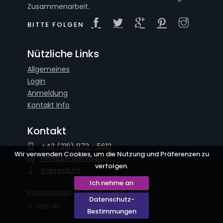
Zusammenarbeit.
BITTE FOLGEN
Nützliche Links
Allgemeines
Login
Anmeldung
Kontakt Info
Kontakt
+43 (316) 873 - 5612
Wir verwenden Cookies, um die Nutzung und Präferenzen zu
hmaurer@iicm.edu
verfolgen.
Impressum
Ich nehme an
Bedingungen
Privat
Impressum
Datenschutz-
© 2026 NID
Bestimmungen