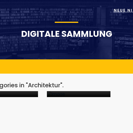
NEUE N
DIGITALE SAMMLUNG
ektur -
Architektur
ann
allgemein
ories in "Architektur".
DOKUMENTE
1
DOKUMENTE