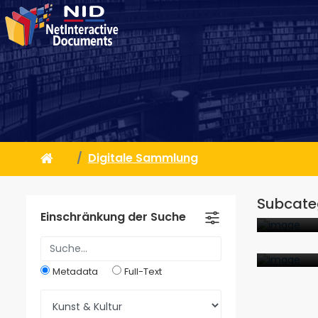
Digitale Sammlung
Künstl
Subcateg
16
D
Einschränkung der Suche
Reise
10
D
Metadata
Full-Text