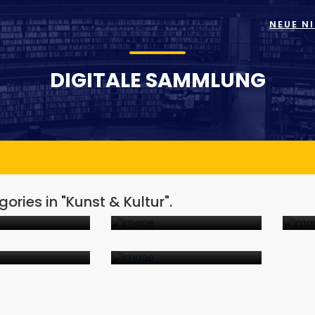
NEUE N
DIGITALE SAMMLUNG
er
Kultur
Mu
ories in "Kunst & Kultur".
OKUMENTE
11
DOKUMENTE
n
Geschichtliches
OKUMENTE
17
DOKUMENTE