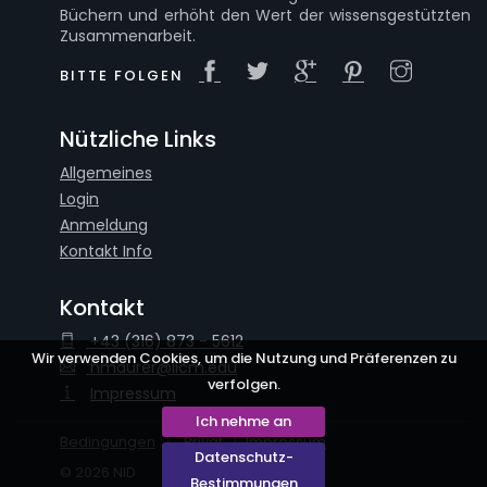
Büchern und erhöht den Wert der wissensgestützten
Zusammenarbeit.
BITTE FOLGEN
Nützliche Links
Allgemeines
Login
Anmeldung
Kontakt Info
Kontakt
+43 (316) 873 - 5612
Wir verwenden Cookies, um die Nutzung und Präferenzen zu
hmaurer@iicm.edu
verfolgen.
Impressum
Ich nehme an
Bedingungen
Privat
Impressum
Datenschutz-
© 2026 NID
Bestimmungen