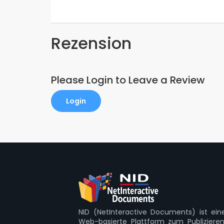
Rezension
Please Login to Leave a Review
Login
NID (NetInteractive Documents) ist ein
Web-basierte Plattform zum Publizier