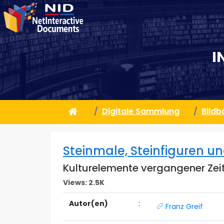
I
Digitale Sammlung
Bild
Steinmale, Steinfiguren un
Kulturelemente vergangener Zei
Views:
2.5K
Autor(en)
:
Franz Greif