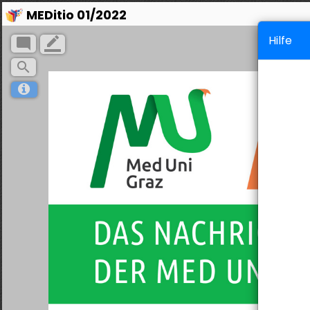
MEDitio 01/2022
Hilfe
mode_comment
border_color
search