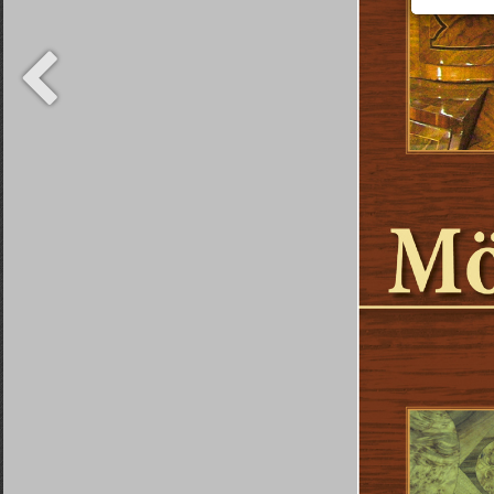
tipps
 Schöne
unde