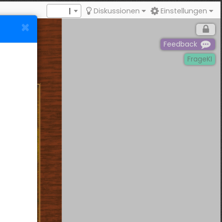
I
Diskussionen
Einstellungen
Feedback
FrageKI