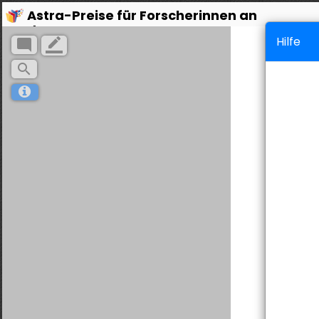
Astra-Preise für Forscherinnen an
der TU Graz
Hilfe
mode_comment
border_color
search