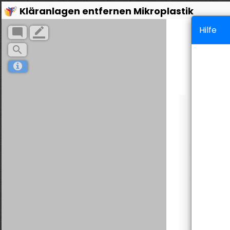
Kläranlagen entfernen Mikroplastik
Hilfe
mode_comment
border_color
search