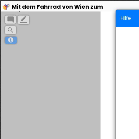
Mit dem Fahrrad von Wien zum
Schwarzen Meer
Hilfe
mode_comment
border_color
search