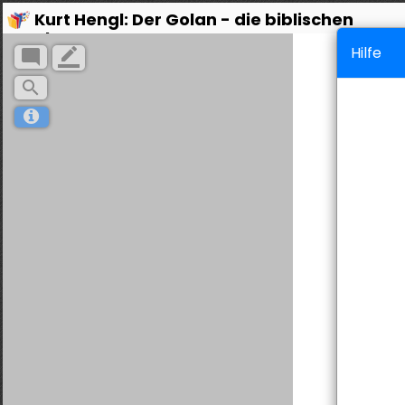
Kurt Hengl: Der Golan - die biblischen
Plagen
Hilfe
mode_comment
border_color
search