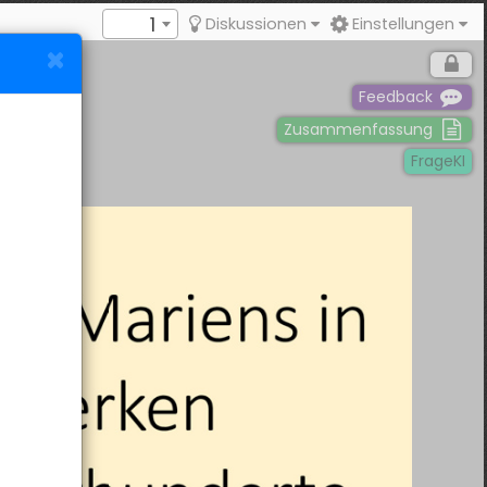
1
Diskussionen
Einstellungen
Feedback
Zusammenfassung
FrageKI