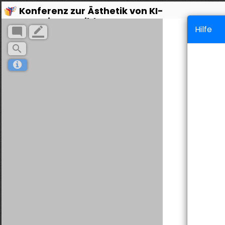
Konferenz zur Ästhetik von KI-
generierten Bildern
Hilfe
mode_comment
border_color
search