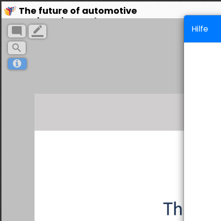
The future of automotive
engineering and assessments
Hilfe
mode_comment
border_color
search