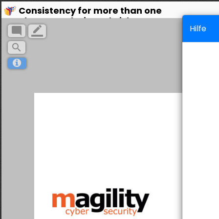
Consistency for more than one
Threat Analysis and Risk Assessment
Hilfe
mode_comment
border_color
search