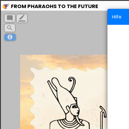
FROM PHARAOHS TO THE FUTURE
Hilfe
mode_comment
border_color
search