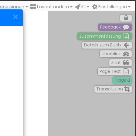
skussionen
Layout ändern
K.I
Einstellungen
Feedback
Zusammenfassung
Details zum Buch
Überblick
Zitat
Page Text
FrageKI
Transclusion