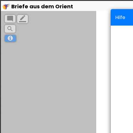
Briefe aus dem Orient
Hilfe
mode_comment
border_color
search