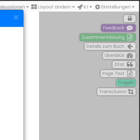
skussionen
Layout ändern
K.I
Einstellungen
Feedback
Zusammenfassung
Details zum Buch
Überblick
Zitat
Page Text
FrageKI
Transclusion