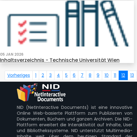
05 JAN 2026
Inhaltsverzeichnis - Technische Universität Wien
Vorheriges
1
2
3
4
5
6
7
8
9
10
11
12
13
NID (NetInteractive Documents) ist eine innovative
Online Web-basierte Plattform zum Publizieren von
Dokumenten, Büchern und ganzen Archiven. Die NID-
Plattform erweitert die Interaktivität auf Inhalte, User
und Bibliothekssysteme. NID unterstützt Multimedia-
Inhalte weit über dem heutigen Standard der